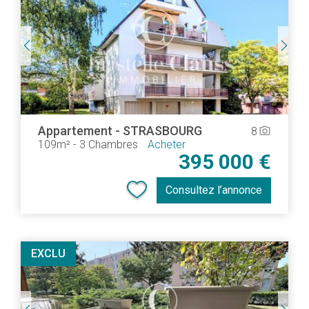
Appartement
-
STRASBOURG
8
camera_alt
109m²
-
3 Chambres
Acheter
395 000 €
Consultez l’annonce
EXCLU