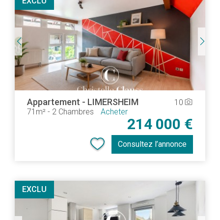
EXCLU
Appartement
-
LIMERSHEIM
10
camera_alt
71m²
-
2 Chambres
Acheter
214 000 €
Consultez l’annonce
EXCLU