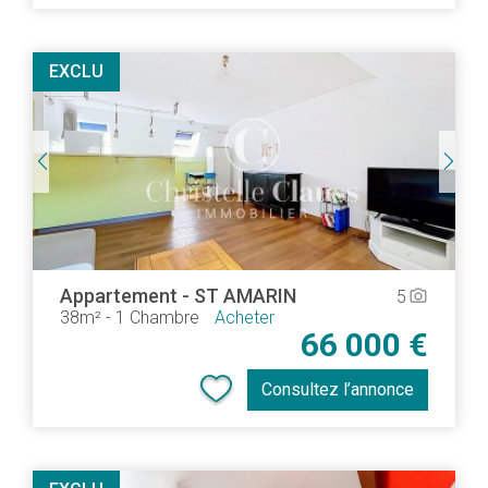
EXCLU
Appartement
-
ST AMARIN
5
camera_alt
38m²
-
1 Chambre
Acheter
66 000 €
Consultez l’annonce