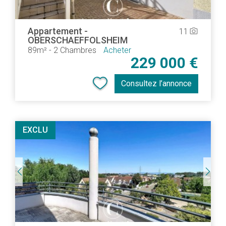
Appartement
-
11
camera_alt
OBERSCHAEFFOLSHEIM
89m²
-
2 Chambres
Acheter
229 000 €
Consultez l’annonce
EXCLU