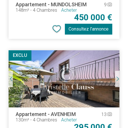
Appartement
-
MUNDOLSHEIM
9
camera_alt
148m²
-
4 Chambres
Acheter
450 000 €
Consultez l’annonce
EXCLU
Appartement
-
AVENHEIM
13
camera_alt
130m²
-
4 Chambres
Acheter
295 000 €