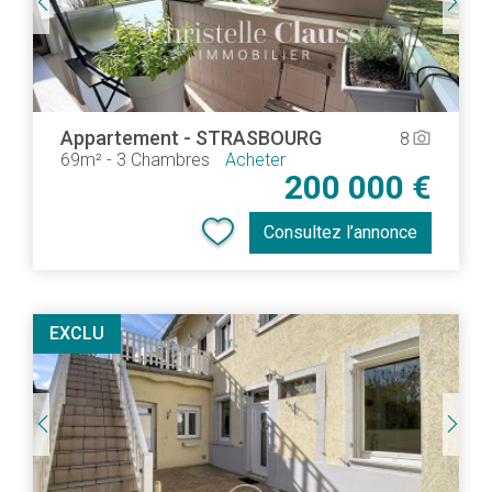
Appartement
-
STRASBOURG
8
camera_alt
69m²
-
3 Chambres
Acheter
200 000 €
Consultez l’annonce
EXCLU