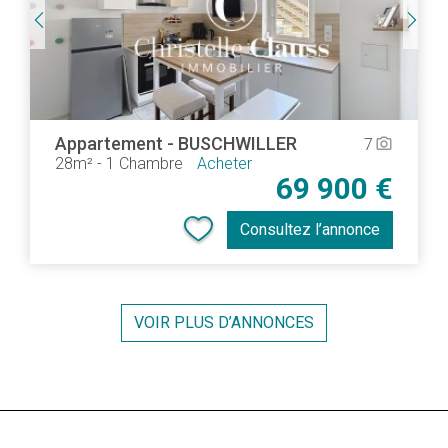
Appartement
-
BUSCHWILLER
7
camera_alt
28m²
-
1 Chambre
Acheter
69 900 €
Consultez l’annonce
VOIR PLUS D’ANNONCES