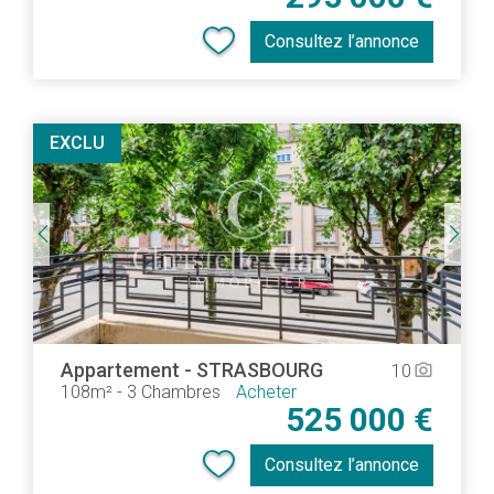
Consultez l’annonce
EXCLU
Appartement
-
STRASBOURG
10
camera_alt
108m²
-
3 Chambres
Acheter
525 000 €
Consultez l’annonce