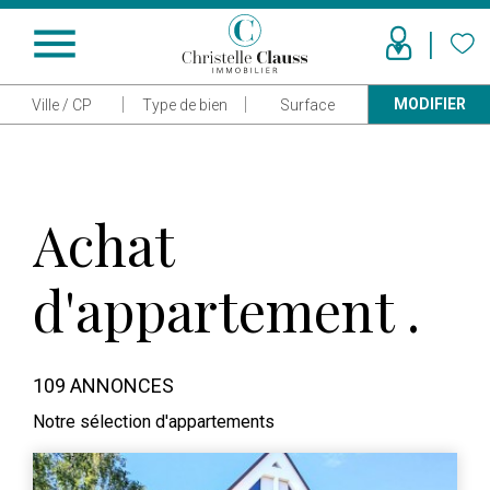
menu
MODIFIER
Ville / CP
Type de bien
Surface
Achat
d'appartement .
109 ANNONCES
Notre sélection d'appartements