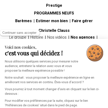
Prestige
PROGRAMMES NEUFS
Barèmes
Estimer mon bien
Faire gérer
Christelle Clauss
Continuer sans accepter
Le groupe
Histoire
Nos vidéos
Nos agences
Carrières
Voici nos cookies,
Guides immobiliers
c'est vous qui décidez !
Premier achat immobilier
Mutation professionnelle
Divorce
Héritage
Nous utilisons quelques services pour mesurer notre
audience, entretenir la relation avec vous et vous
Espace client
proposer la meilleure expérience possible !
Informations personnelles
Mes alertes
Ma sélection
Notre souhait : vous proposer la meilleure expérience en ligne en
améliorant nos services en continu. Êtes-vous d'accord ?
Vous pourrez à tout moment changer d'avis en cliquant sur le lien ci-
dessous :
Pour modifier vos préférences par la suite, cliquez sur le lien
'Préférences de cookies' situé dans le pied de page.