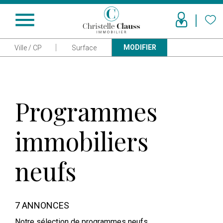
menu
MODIFIER
Ville / CP
Surface
Programmes
immobiliers
neufs
7 ANNONCES
Notre sélection de programmes neufs