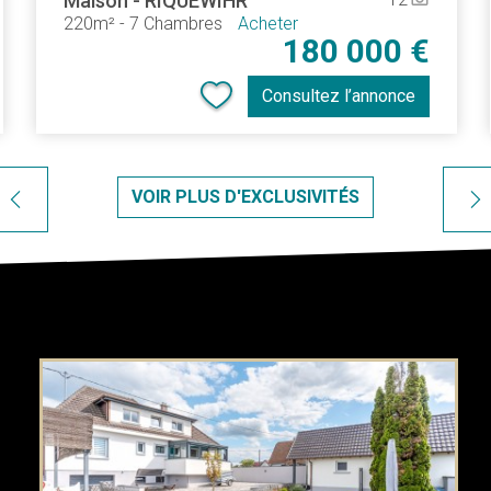
Maison
-
RIQUEWIHR
220m²
-
7 Chambres
Acheter
180 000 €
Consultez l’annonce
VOIR PLUS D'EXCLUSIVITÉS