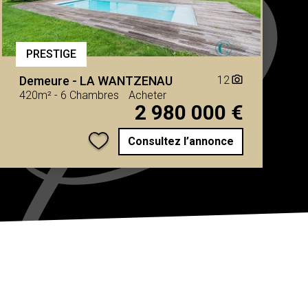
PRESTIGE
Demeure
-
LA WANTZENAU
12
camera_alt
420m²
-
6 Chambres
Acheter
2 980 000 €
Consultez l’annonce