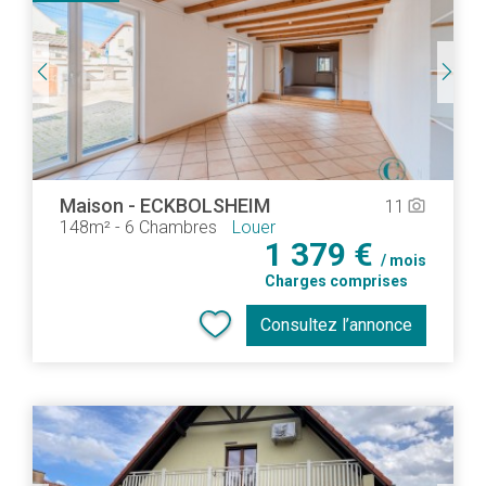
Maison
-
ECKBOLSHEIM
11
camera_alt
148m²
-
6 Chambres
Louer
1 379 €
/ mois
Charges comprises
Consultez l’annonce