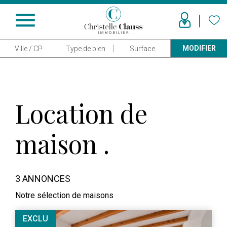
menu
MODIFIER
Ville / CP
Type de bien
Surface
Location de
maison .
3 ANNONCES
Notre sélection de maisons
EXCLU