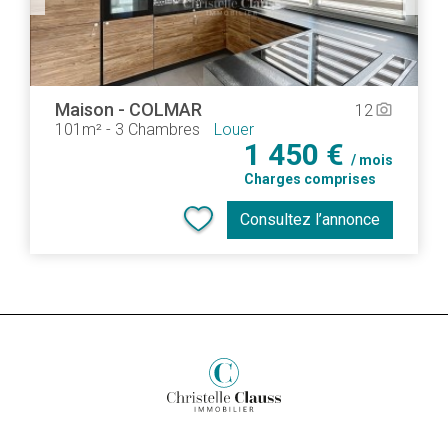
Maison
-
COLMAR
12
camera_alt
101m²
-
3 Chambres
Louer
1 450 €
/ mois
Charges comprises
Consultez l’annonce