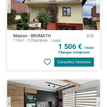
Maison
-
BRUMATH
8
camera_alt
115m²
-
3 Chambres
Louer
1 506 €
/ mois
Charges comprises
Consultez l’annonce