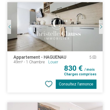
Appartement
-
HAGUENAU
5
camera_alt
49m²
-
1 Chambre
Louer
830 €
/ mois
Charges comprises
Consultez l’annonce