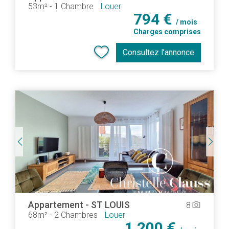
53m²
-
1 Chambre
Louer
794 €
/ mois
Charges comprises
Consultez l’annonce
Appartement
-
ST LOUIS
8
camera_alt
68m²
-
2 Chambres
Louer
1 200 €