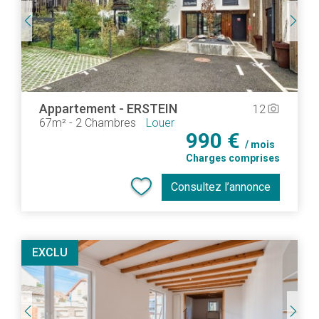
Appartement
-
ERSTEIN
12
camera_alt
67m²
-
2 Chambres
Louer
990 €
/ mois
Charges comprises
Consultez l’annonce
EXCLU