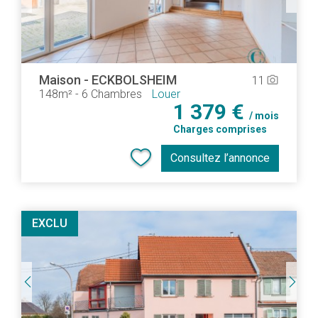
Maison
-
ECKBOLSHEIM
11
camera_alt
148m²
-
6 Chambres
Louer
1 379 €
/ mois
Charges comprises
Consultez l’annonce
EXCLU