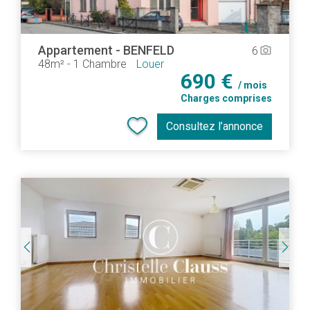
Appartement
-
BENFELD
6
camera_alt
48m²
-
1 Chambre
Louer
690 €
/ mois
Charges comprises
Consultez l’annonce