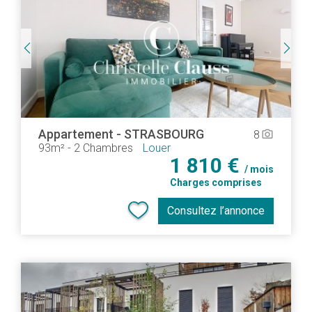
Appartement
-
STRASBOURG
8
camera_alt
93m²
-
2 Chambres
Louer
1 810 €
/ mois
Charges comprises
Consultez l’annonce