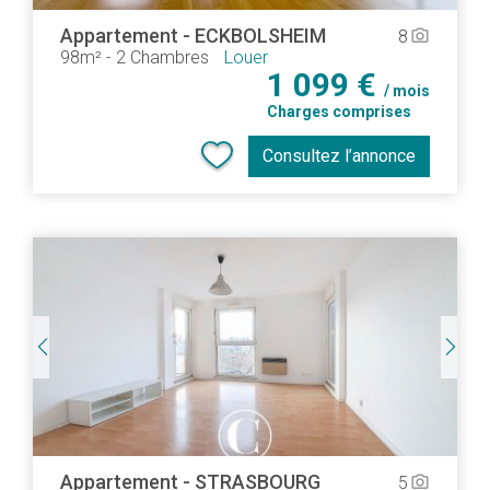
Appartement
-
ECKBOLSHEIM
8
camera_alt
98m²
-
2 Chambres
Louer
1 099 €
/ mois
Charges comprises
Consultez l’annonce
Appartement
-
STRASBOURG
5
camera_alt