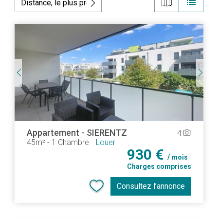
list
Appartement
-
SIERENTZ
4
camera_alt
45m²
-
1 Chambre
Louer
930 €
/ mois
Charges comprises
Consultez l’annonce