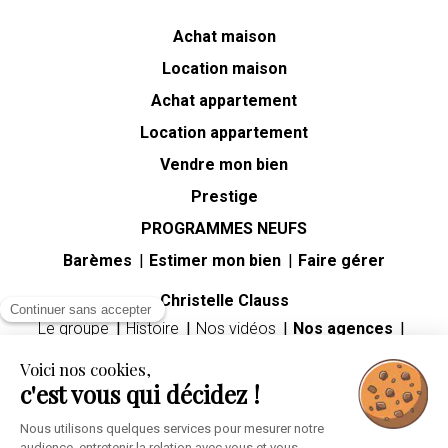
Achat maison
Location maison
Achat appartement
Location appartement
Vendre mon bien
Prestige
PROGRAMMES NEUFS
Barèmes
Estimer mon bien
Faire gérer
Christelle Clauss
Continuer sans accepter
Le groupe
Histoire
Nos vidéos
Nos agences
Carrières
Voici nos cookies,
Guides immobiliers
c'est vous qui décidez !
Premier achat immobilier
Mutation professionnelle
Divorce
Héritage
Nous utilisons quelques services pour mesurer notre
audience, entretenir la relation avec vous et vous