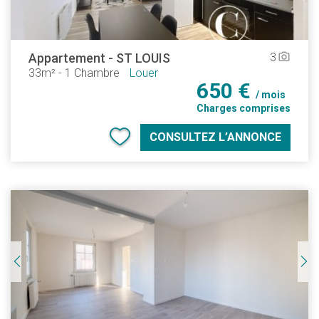
Appartement
-
ST LOUIS
3
camera_alt
33m²
-
1 Chambre
Louer
650 €
/ mois
Charges comprises
CONSULTEZ L’ANNONCE