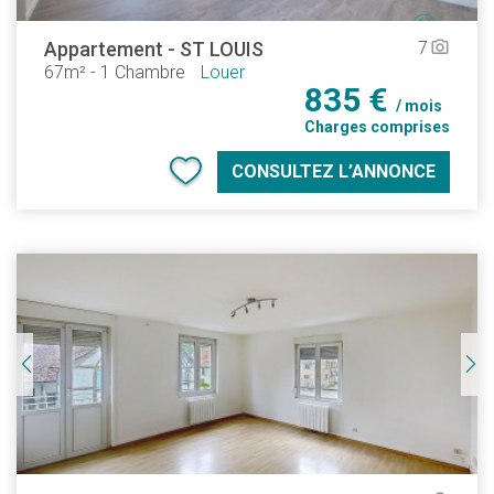
Appartement
-
ST LOUIS
7
camera_alt
67m²
-
1 Chambre
Louer
835 €
/ mois
Charges comprises
CONSULTEZ L’ANNONCE