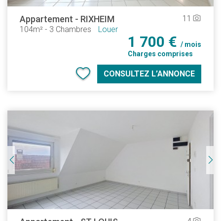
Appartement
-
RIXHEIM
11
camera_alt
104m²
-
3 Chambres
Louer
1 700 €
/ mois
Charges comprises
CONSULTEZ L’ANNONCE