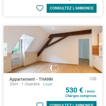
CONSULTEZ L’ANNONCE
Appartement
-
THANN
5
camera_alt
33m²
-
1 Chambre
Louer
530 €
/ mois
Charges comprises
CONSULTEZ L’ANNONCE