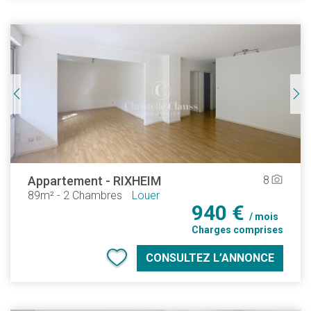
Appartement
-
RIXHEIM
8
camera_alt
89m²
-
2 Chambres
Louer
940 €
/ mois
Charges comprises
CONSULTEZ L’ANNONCE