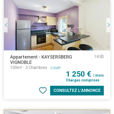
Appartement
-
KAYSERSBERG
14
camera_alt
VIGNOBLE
100m²
-
3 Chambres
Louer
1 250 €
/ mois
Charges comprises
CONSULTEZ L’ANNONCE