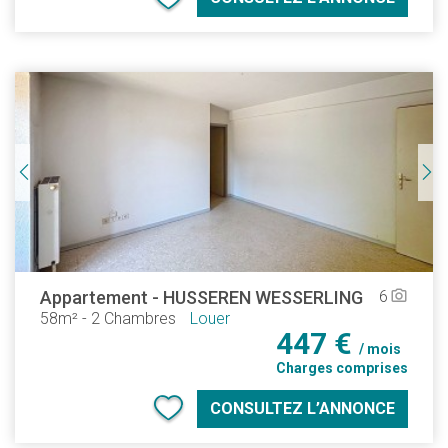
Appartement
-
HUSSEREN WESSERLING
6
camera_alt
58m²
-
2 Chambres
Louer
447 €
/ mois
Charges comprises
CONSULTEZ L’ANNONCE