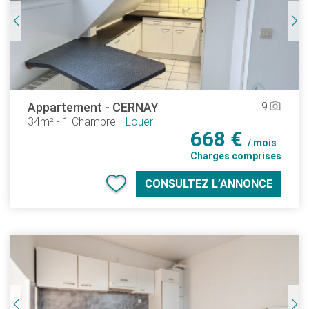
Appartement
-
CERNAY
9
camera_alt
34m²
-
1 Chambre
Louer
668 €
/ mois
Charges comprises
CONSULTEZ L’ANNONCE