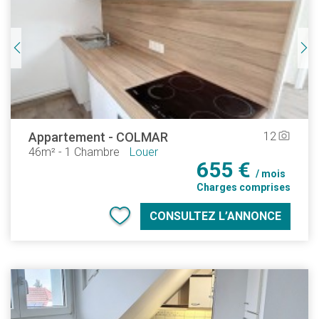
Appartement
-
COLMAR
12
camera_alt
46m²
-
1 Chambre
Louer
655 €
/ mois
Charges comprises
CONSULTEZ L’ANNONCE