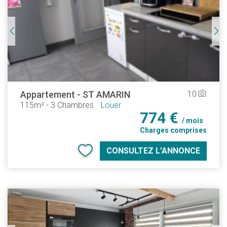
Appartement
-
ST AMARIN
10
camera_alt
115m²
-
3 Chambres
Louer
774 €
/ mois
Charges comprises
CONSULTEZ L’ANNONCE