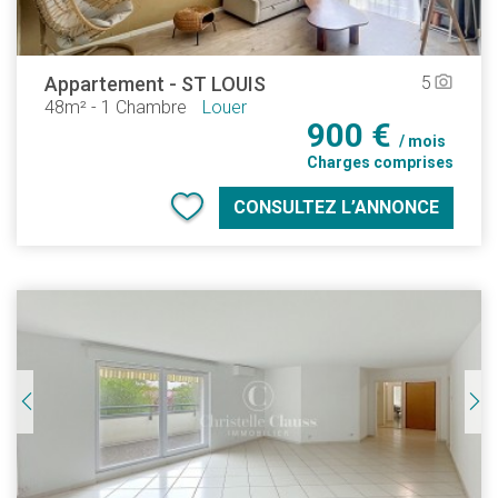
Appartement
-
ST LOUIS
5
camera_alt
48m²
-
1 Chambre
Louer
900 €
/ mois
Charges comprises
CONSULTEZ L’ANNONCE