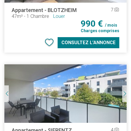
Appartement
-
BLOTZHEIM
7
camera_alt
47m²
-
1 Chambre
Louer
990 €
/ mois
Charges comprises
CONSULTEZ L’ANNONCE
Appartement
-
SIERENTZ
4
camera_alt