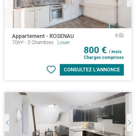
Appartement
-
ROSENAU
9
camera_alt
70m²
-
2 Chambres
Louer
800 €
/ mois
Charges comprises
CONSULTEZ L’ANNONCE