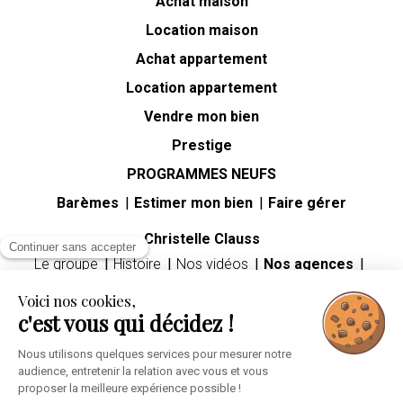
Achat maison
Location maison
Achat appartement
Location appartement
Vendre mon bien
Prestige
PROGRAMMES NEUFS
Barèmes
Estimer mon bien
Faire gérer
Christelle Clauss
Continuer sans accepter
Le groupe
Histoire
Nos vidéos
Nos agences
Carrières
Voici nos cookies,
Guides immobiliers
c'est vous qui décidez !
Premier achat immobilier
Mutation professionnelle
Divorce
Héritage
Nous utilisons quelques services pour mesurer notre
audience, entretenir la relation avec vous et vous
Espace client
proposer la meilleure expérience possible !