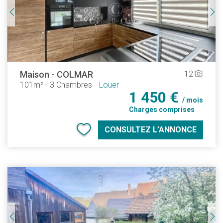
Maison
-
COLMAR
12
camera_alt
101m²
-
3 Chambres
Louer
1 450 €
/ mois
Charges comprises
CONSULTEZ L’ANNONCE