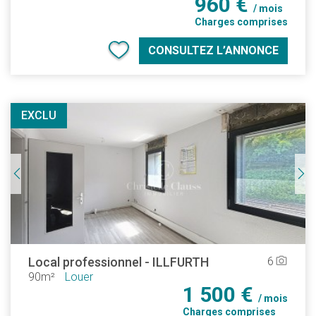
960 €
/ mois
Charges comprises
CONSULTEZ L’ANNONCE
EXCLU
Local professionnel
-
ILLFURTH
6
camera_alt
90m²
Louer
1 500 €
/ mois
Charges comprises