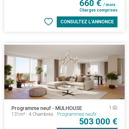
660 €
/ mois
Charges comprises
CONSULTEZ L’ANNONCE
Programme neuf
-
MULHOUSE
1
camera_alt
131m²
-
4 Chambres
Programmes-neufs
503 000 €