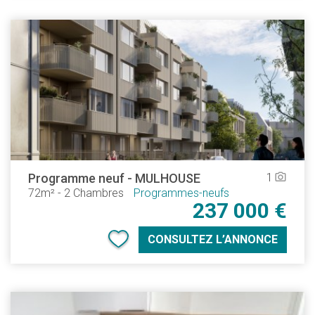
Programme neuf
-
MULHOUSE
1
camera_alt
72m²
-
2 Chambres
Programmes-neufs
237 000 €
CONSULTEZ L’ANNONCE