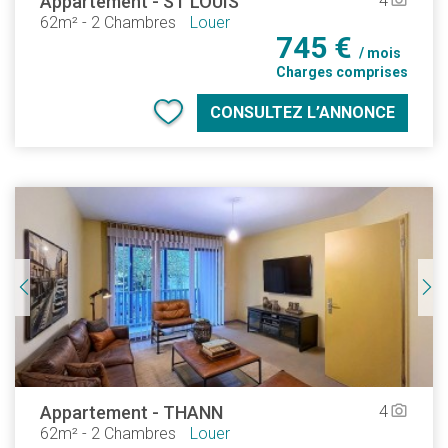
Appartement
-
ST LOUIS
4
camera_alt
62m²
-
2 Chambres
Louer
745 €
/ mois
Charges comprises
CONSULTEZ L’ANNONCE
Appartement
-
THANN
4
camera_alt
62m²
-
2 Chambres
Louer