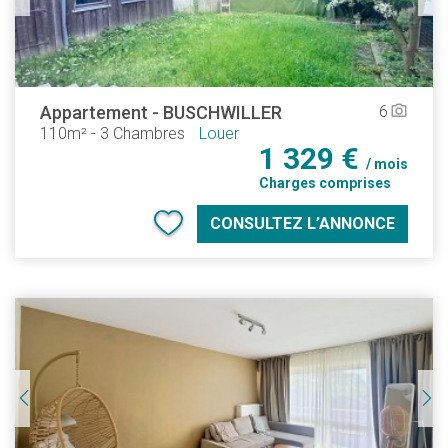
Appartement
-
BUSCHWILLER
6
camera_alt
110m²
-
3 Chambres
Louer
1 329 €
/ mois
Charges comprises
CONSULTEZ L’ANNONCE