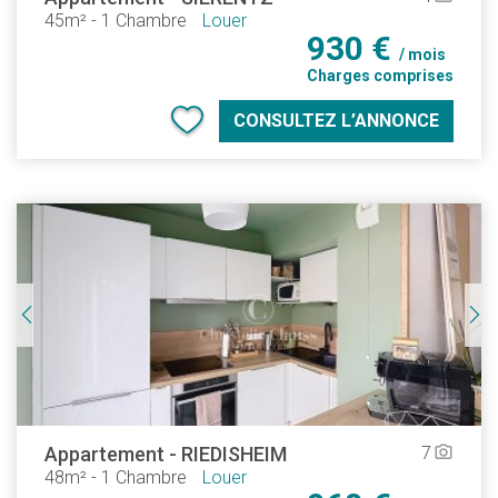
45m²
-
1 Chambre
Louer
930 €
/ mois
Charges comprises
CONSULTEZ L’ANNONCE
Appartement
-
RIEDISHEIM
7
camera_alt
48m²
-
1 Chambre
Louer