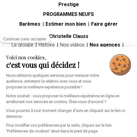
Prestige
PROGRAMMES NEUFS
Barèmes
Estimer mon bien
Faire gérer
Christelle Clauss
Continuer sans accepter
Le groupe
Histoire
Nos vidéos
Nos agences
Carrières
Voici nos cookies,
Guides immobiliers
c'est vous qui décidez !
Premier achat immobilier
Mutation professionnelle
Divorce
Héritage
Nous utilisons quelques services pour mesurer notre
audience, entretenir la relation avec vous et vous
Espace client
proposer la meilleure expérience possible !
Informations personnelles
Mes alertes
Ma sélection
Notre souhait : vous proposer la meilleure expérience en ligne en
améliorant nos services en continu. Êtes-vous d'accord ?
Vous pourrez à tout moment changer d'avis en cliquant sur le lien ci-
dessous :
Pour modifier vos préférences par la suite, cliquez sur le lien
'Préférences de cookies' situé dans le pied de page.
Mentions légales
Confidentialité
Cookies