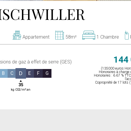
ISCHWILLER
Appartement
58m²
1 Chambre
144 
sions de gaz à effet de serre (GES)
(135000 euros Hors
D
Honoraires à charge d
B
C
E
F
G
Honoraires : 6.67 % TTC 
l’ac
Copropriété de 17 lots 
35
kg CO2/m².an