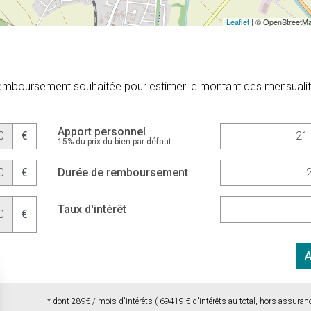
Leaflet
| © OpenStreetMa
 remboursement souhaitée pour estimer le montant des mensuali
Apport personnel
€
15% du prix du bien par défaut
€
Durée de remboursement
Taux d'intérêt
€
A
* dont
289
€ / mois d'intérêts (
69419
€ d'intérêts au total, hors assuran