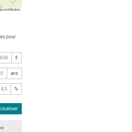
p contributors
tés pour
€
ans
%
ctualiser
ce)