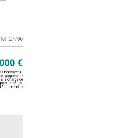
Ref. 27780
000 €
 Honoraires) -
e l’acquéreur -
à la charge de
quéreur inclus.
(12 logements)