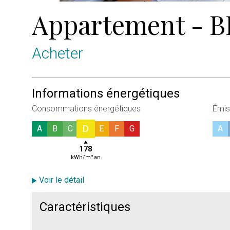
Appartement
-
B
Acheter
Informations énergétiques
Consommations énergétiques
Émis
D
A
B
C
E
F
G
A
178
kWh/m².an
Voir le détail
Caractéristiques