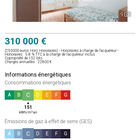
9
310 000 €
(293000 euros Hors Honoraires) - Honoraires à charge de l’acquéreur -
Honoraires : 5.8 % TTC à la charge de l’acquéreur inclus.
Copropriété de 152 lots
Charges annuelles : 22800 €
Informations énergétiques
Consommations énergétiques
C
A
B
D
E
F
G
151
kWh/m².an
Émissions de gaz à effet de serre (GES)
C
A
B
D
E
F
G