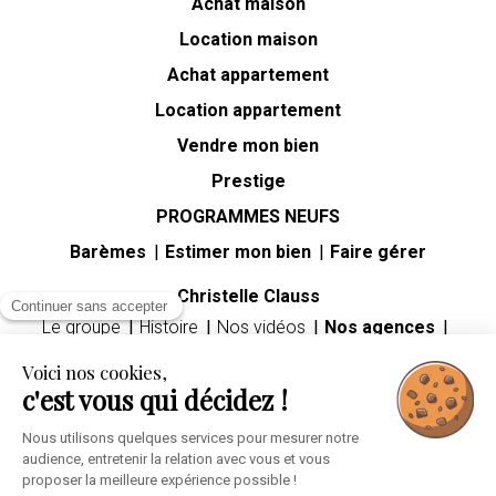
Achat maison
Location maison
Achat appartement
Location appartement
Vendre mon bien
Prestige
PROGRAMMES NEUFS
Barèmes
Estimer mon bien
Faire gérer
Christelle Clauss
Continuer sans accepter
Le groupe
Histoire
Nos vidéos
Nos agences
Carrières
Voici nos cookies,
Guides immobiliers
c'est vous qui décidez !
Premier achat immobilier
Mutation professionnelle
Divorce
Héritage
Nous utilisons quelques services pour mesurer notre
audience, entretenir la relation avec vous et vous
Espace client
proposer la meilleure expérience possible !