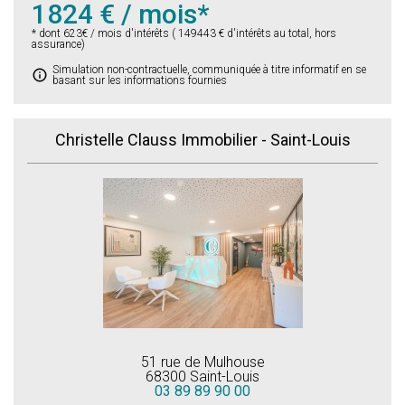
1824
€ / mois*
* dont
623
€ / mois d'intérêts (
149443
€ d'intérêts au total, hors
assurance)
Simulation non-contractuelle, communiquée à titre informatif en se
info
basant sur les informations fournies
Christelle Clauss Immobilier - Saint-Louis
51 rue de Mulhouse
68300 Saint-Louis
03 89 89 90 00