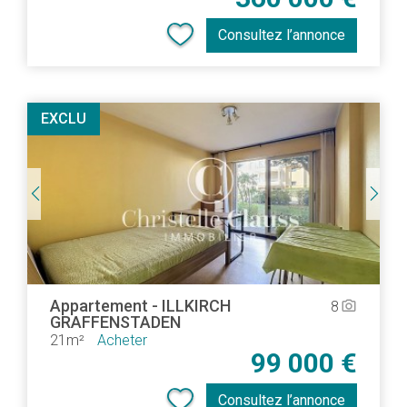
Consultez l’annonce
EXCLU
Appartement
-
ILLKIRCH
8
camera_alt
GRAFFENSTADEN
21m²
Acheter
99 000 €
Consultez l’annonce