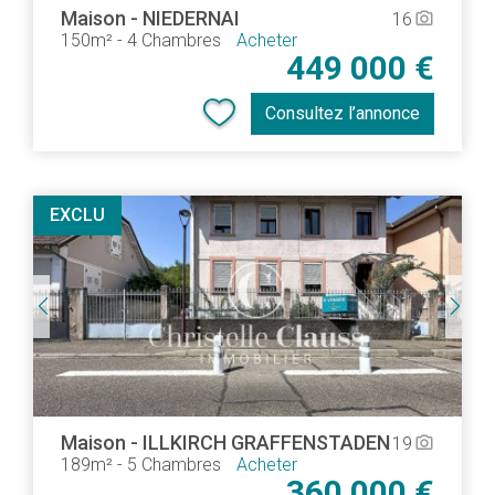
Maison
-
NIEDERNAI
16
camera_alt
150m²
-
4 Chambres
Acheter
449 000 €
Consultez l’annonce
EXCLU
Maison
-
ILLKIRCH GRAFFENSTADEN
19
camera_alt
189m²
-
5 Chambres
Acheter
360 000 €