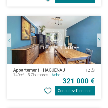
Appartement
-
HAGUENAU
12
camera_alt
140m²
-
3 Chambres
Acheter
321 000 €
Consultez l’annonce