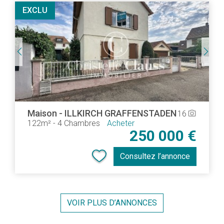
EXCLU
Maison
-
ILLKIRCH GRAFFENSTADEN
16
camera_alt
122m²
-
4 Chambres
Acheter
250 000 €
Consultez l’annonce
VOIR PLUS D’ANNONCES