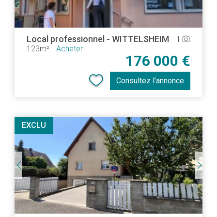
Local professionnel
-
WITTELSHEIM
1
camera_alt
123m²
Acheter
176 000 €
Consultez l’annonce
EXCLU