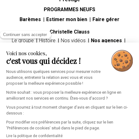
PROGRAMMES NEUFS
Barèmes
Estimer mon bien
Faire gérer
Christelle Clauss
Continuer sans accepter
Le groupe
Histoire
Nos vidéos
Nos agences
Carrières
Voici nos cookies,
Guides immobiliers
c'est vous qui décidez !
Premier achat immobilier
Mutation professionnelle
Divorce
Héritage
Nous utilisons quelques services pour mesurer notre
audience, entretenir la relation avec vous et vous
Espace client
proposer la meilleure expérience possible !
Informations personnelles
Mes alertes
Ma sélection
Notre souhait : vous proposer la meilleure expérience en ligne en
améliorant nos services en continu. Êtes-vous d'accord ?
Vous pourrez à tout moment changer d'avis en cliquant sur le lien ci-
dessous :
Pour modifier vos préférences par la suite, cliquez sur le lien
'Préférences de cookies' situé dans le pied de page.
Mentions légales
Confidentialité
Cookies
Lire la politique de confidentialité