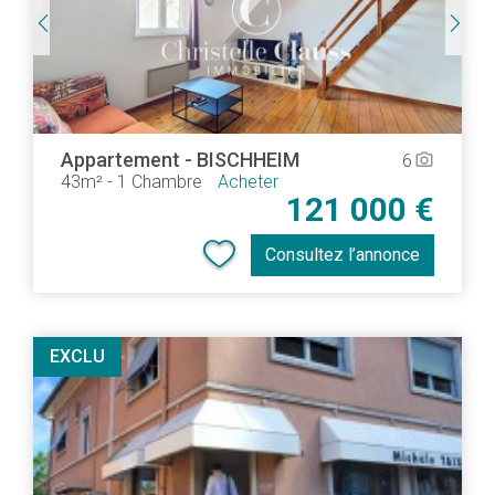
Appartement
-
BISCHHEIM
6
camera_alt
43m²
-
1 Chambre
Acheter
121 000 €
Consultez l’annonce
EXCLU