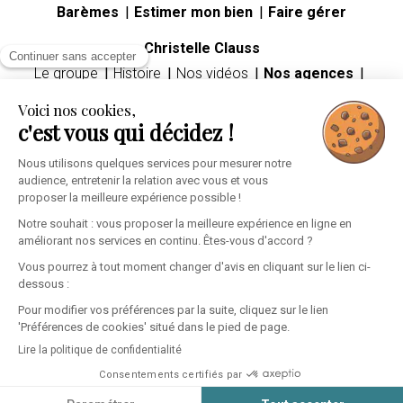
Barèmes
Estimer mon bien
Faire gérer
Christelle Clauss
Continuer sans accepter
Le groupe
Histoire
Nos vidéos
Nos agences
Carrières
Voici nos cookies,
Guides immobiliers
c'est vous qui décidez !
Premier achat immobilier
Mutation professionnelle
Divorce
Héritage
Nous utilisons quelques services pour mesurer notre
audience, entretenir la relation avec vous et vous
Espace client
proposer la meilleure expérience possible !
Informations personnelles
Mes alertes
Ma sélection
Notre souhait : vous proposer la meilleure expérience en ligne en
améliorant nos services en continu. Êtes-vous d'accord ?
Vous pourrez à tout moment changer d'avis en cliquant sur le lien ci-
dessous :
Pour modifier vos préférences par la suite, cliquez sur le lien
'Préférences de cookies' situé dans le pied de page.
Mentions légales
Confidentialité
Cookies
Lire la politique de confidentialité
Consentements certifiés par