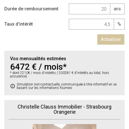
Durée de remboursement
ans
Taux d'intérêt
%
Actualiser
Vos mensualités estimées
6472
€ / mois*
* dont
2210
€ / mois d'intérêts (
530281
€ d'intérêts au total, hors
assurance)
Simulation non-contractuelle, communiquée à titre informatif en se
info
basant sur les informations fournies
Christelle Clauss Immobilier - Strasbourg
Orangerie