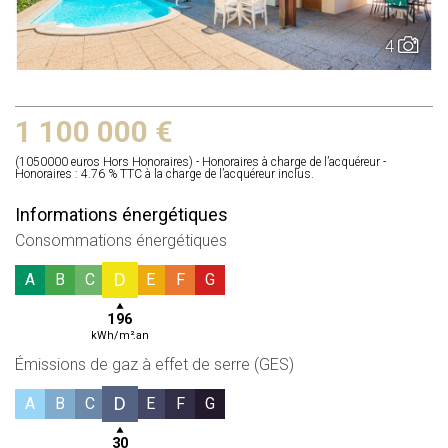
4
1 100 000 €
(1050000 euros Hors Honoraires) - Honoraires à charge de l’acquéreur -
Honoraires : 4.76 % TTC à la charge de l’acquéreur inclus.
Informations énergétiques
Consommations énergétiques
D
A
B
C
E
F
G
196
kWh/m².an
Émissions de gaz à effet de serre (GES)
D
A
B
C
E
F
G
30