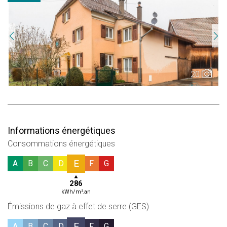
20
Informations énergétiques
Consommations énergétiques
E
A
B
C
D
F
G
286
kWh/m².an
Émissions de gaz à effet de serre (GES)
E
A
B
C
D
F
G