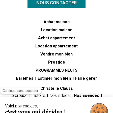
NOUS CONTACTER
Achat maison
Location maison
Achat appartement
Location appartement
Vendre mon bien
Prestige
PROGRAMMES NEUFS
Barèmes
Estimer mon bien
Faire gérer
Christelle Clauss
Continuer sans accepter
Le groupe
Histoire
Nos vidéos
Nos agences
Carrières
Voici nos cookies,
Guides immobiliers
c'est vous qui décidez !