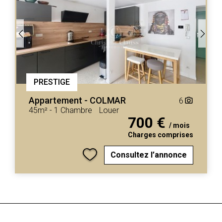
PRESTIGE
Appartement
-
COLMAR
6
camera_alt
45m²
-
1 Chambre
Louer
700 €
/ mois
Charges comprises
Consultez l’annonce